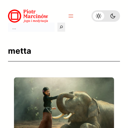
Przejdź
do
treści
Szukaj
metta