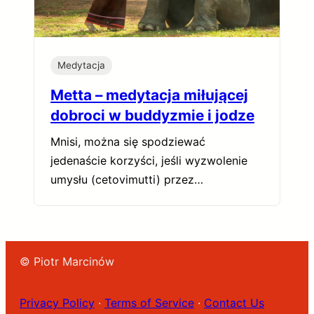
Medytacja
Metta – medytacja miłującej
dobroci w buddyzmie i jodze
Mnisi, można się spodziewać
jedenaście korzyści, jeśli wyzwolenie
umysłu (cetovimutti) przez…
© Piotr Marcinów
Privacy Policy
·
Terms of Service
·
Contact Us