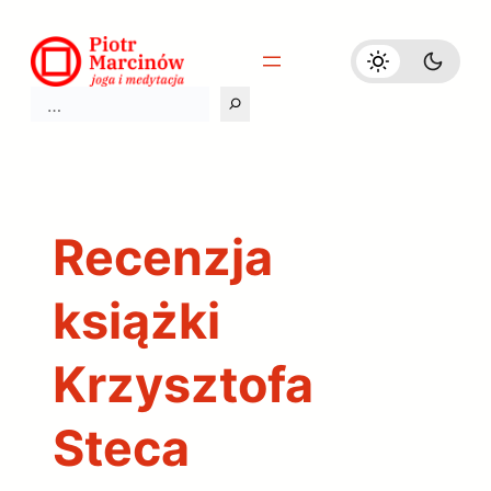
Przejdź
do
treści
Szukaj
Recenzja
książki
Krzysztofa
Steca