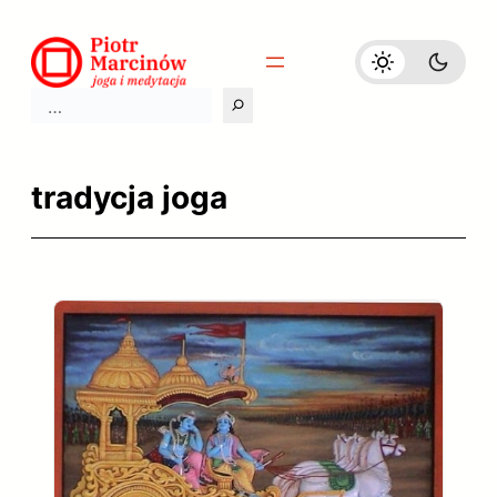
Przejdź
do
treści
Szukaj
tradycja joga