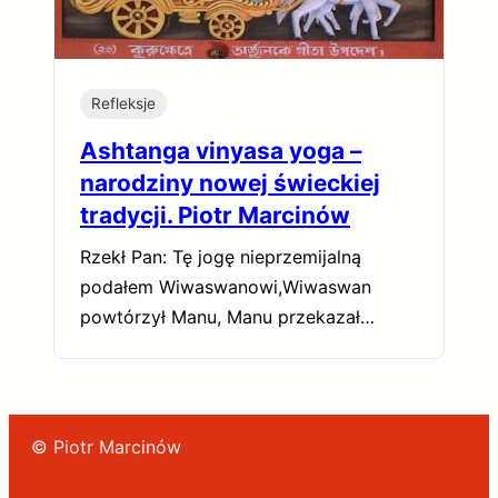
Refleksje
Ashtanga vinyasa yoga –
narodziny nowej świeckiej
tradycji. Piotr Marcinów
Rzekł Pan: Tę jogę nieprzemijalną
podałem Wiwaswanowi,Wiwaswan
powtórzył Manu, Manu przekazał…
© Piotr Marcinów