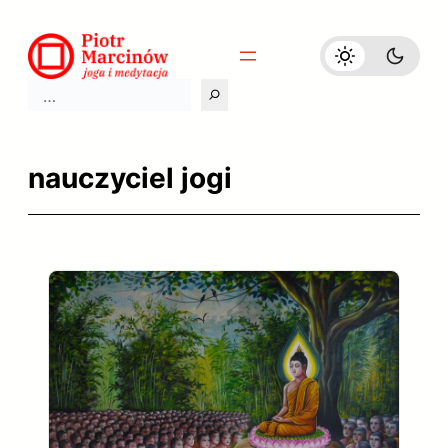
Przejdź
do
treści
Szukaj
nauczyciel jogi