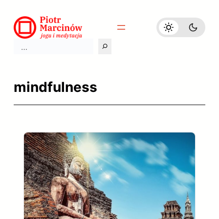
Przejdź
do
treści
Szukaj
mindfulness