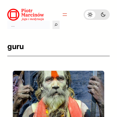
Przejdź
do
treści
Szukaj
guru