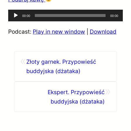
Odtwarzacz
00:00
00:00
plików
Podcast:
Play in new window
|
Download
dźwiękowych
«
Złoty garnek. Przypowieść
buddyjska (dżataka)
»
Ekspert. Przypowieść
buddyjska (dżataka)