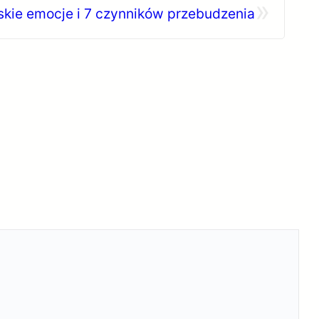
»
do
skie emocje i 7 czynników przebudzenia
dołu
aby
zwiększyć
lub
zmniejszy
głośność.