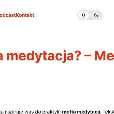
odcast
Kontakt
a medytacja? – Me
zainspiruje was do praktyki
metta medytacji
. Teks