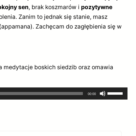
okojny sen
, brak koszmarów i
pozytywne
enia. Zanim to jednak się stanie, masz
i (appamana). Zachęcam do zagłębienia się w
a medytacje boskich siedzib oraz omawia
Używaj
00:00
strzałek
do
góry
oraz