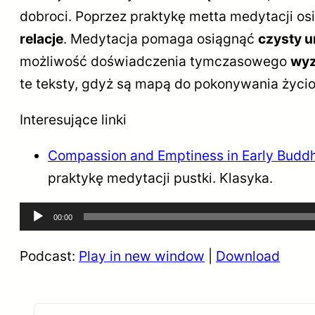
dobroci. Poprzez praktykę metta medytacji os
relacje
. Medytacja pomaga osiągnąć
czysty u
możliwość doświadczenia tymczasowego
wyz
te teksty, gdyż są mapą do pokonywania życi
Interesujące linki
Compassion and Emptiness in Early Buddh
praktykę medytacji pustki. Klasyka.
Odtwarzacz
00:00
plików
Podcast:
Play in new window
|
Download
dźwiękowych