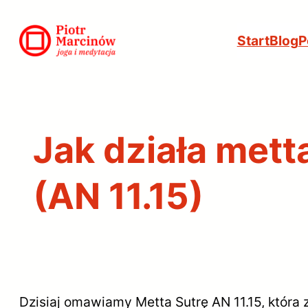
Przejdź
do
Start
Blog
P
treści
Jak działa mett
(AN 11.15)
Dzisiaj omawiamy Metta Sutrę AN 11.15, która 