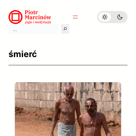
Przejdź
do
treści
Szukaj
śmierć