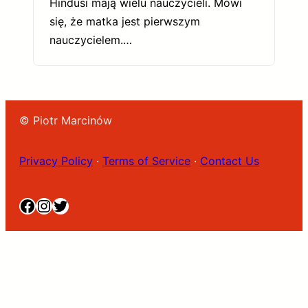
Hindusi mają wielu nauczycieli. Mówi
się, że matka jest pierwszym
nauczycielem.…
© Piotr Marcinów
Privacy Policy
·
Terms of Service
·
Contact Us
Facebook
Instagram
Twitter