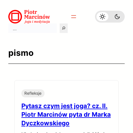
Przejdź
do
treści
Szukaj
pismo
Refleksje
Pytasz czym jest joga? cz. II.
Piotr Marcinów pyta dr Marka
Dyczkowskiego