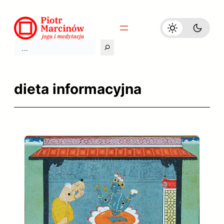
Przejdź
do
treści
Szukaj
dieta informacyjna